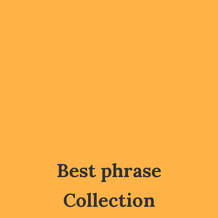
Best phrase
Collection