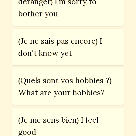
déranger) I'm sorry to
bother you
(Je ne sais pas encore) I
don't know yet
(Quels sont vos hobbies ?)
What are your hobbies?
(Je me sens bien) I feel
good