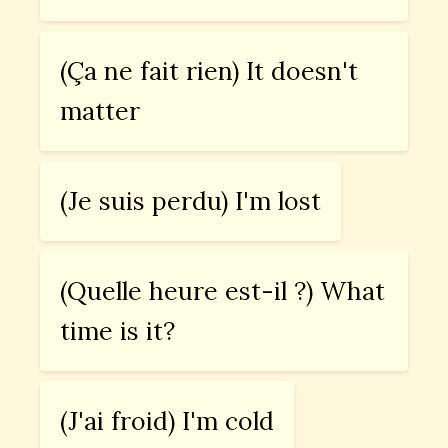
(Ça ne fait rien) It doesn't
matter
(Je suis perdu) I'm lost
(Quelle heure est-il ?) What
time is it?
(J'ai froid) I'm cold