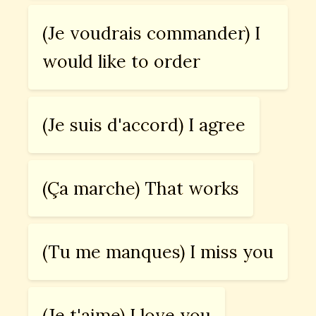
(Je voudrais commander) I
would like to order
(Je suis d'accord) I agree
(Ça marche) That works
(Tu me manques) I miss you
(Je t'aime) I love you