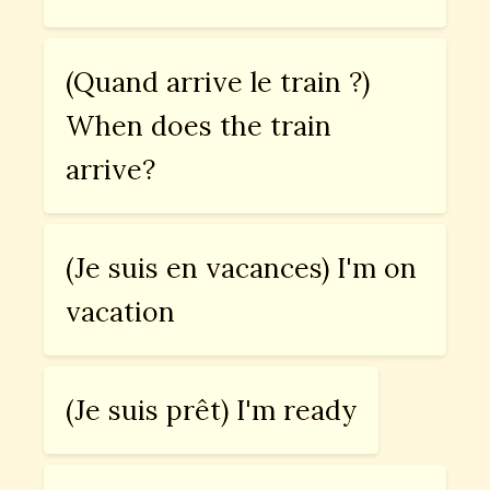
(Quand arrive le train ?)
When does the train
arrive?
(Je suis en vacances) I'm on
vacation
(Je suis prêt) I'm ready